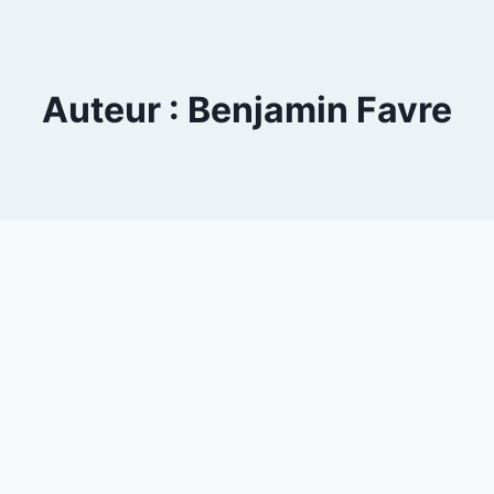
Skip
to
content
Auteur : Benjamin Favre